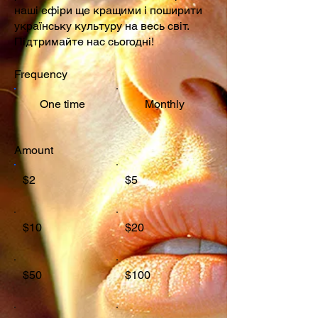
наші ефіри ще кращими і поширити
українську культуру на весь світ.
Підтримайте нас сьогодні!
Frequency
One time
Monthly
Amount
$2
$5
$10
$20
$50
$100