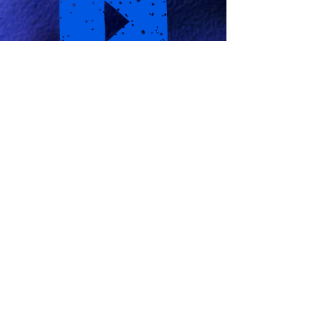
РАДІО "НЕЗАЛЕЖНІСТЬ" —
незалежне радіо вільних людей,
що виходить у щоденний ефір з 24
серпня 2015 року.
https://www.nezalezhnist.com/
Фінансується за рахунок пожертв
фонду "SAVE UKRAINE NOW".
Транслює тільки сучасну українську
музику без реклами.