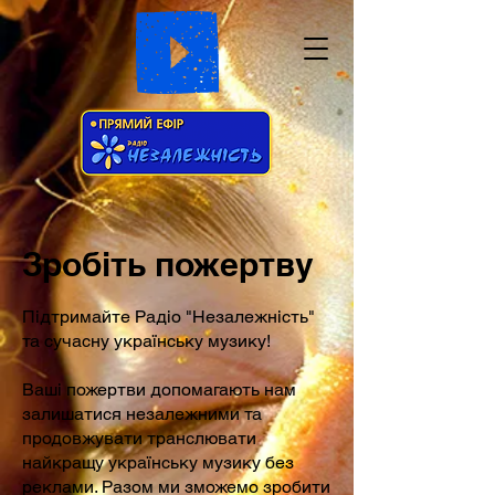
Зробіть пожертву
Підтримайте Радіо "Незалежність"
та сучасну українську музику!
Ваші пожертви допомагають нам
залишатися незалежними та
продовжувати транслювати
найкращу українську музику без
реклами. Разом ми зможемо зробити