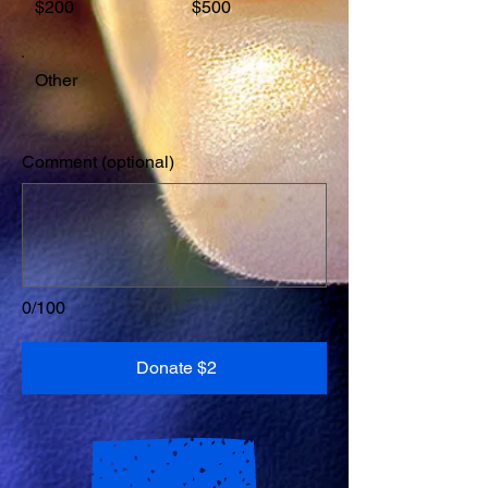
$200
$500
Other
Comment (optional)
0/100
Donate $2